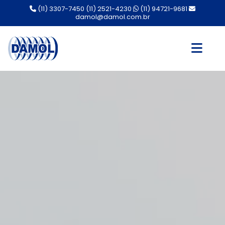
(11) 3307-7450
(11) 2521-4230
(11) 94721-9681
damol@damol.com.br