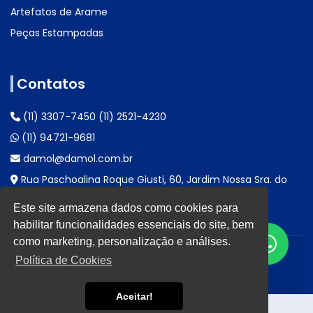
Artefatos de Arame
Peças Estampadas
Contatos
(11) 3307-7450
(11) 2521-4230
(11) 94721-9681
damol@damol.com.br
Rua Paschoalina Roque Giusti, 60, Jardim Nossa Sra. do
Carmo, São Paulo - SP, CEP: 08270-465
Este site armazena dados como cookies para
habilitar funcionalidades essenciais do site, bem
como marketing, personalização e análises.
Inovvary
Política de Privacidade
©
-
.
Política de Cookies
Aceitar!