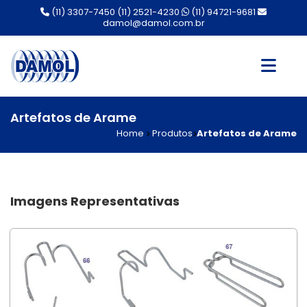
(11) 3307-7450
(11) 2521-4230
(11) 94721-9681
damol@damol.com.br
Artefatos de Arame
Home
Produtos
Artefatos de Arame
Imagens Representativas